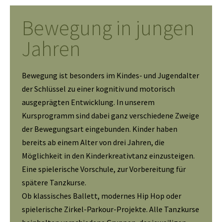
Bewegung in jungen
Jahren
Bewegung ist besonders im Kindes- und Jugendalter
der Schlüssel zu einer kognitiv und motorisch
ausgeprägten Entwicklung. In unserem
Kursprogramm sind dabei ganz verschiedene Zweige
der Bewegungsart eingebunden. Kinder haben
bereits ab einem Alter von drei Jahren, die
Möglichkeit in den Kinderkreativtanz einzusteigen.
Eine spielerische Vorschule, zur Vorbereitung für
spätere Tanzkurse.
Ob klassisches Ballett, modernes Hip Hop oder
spielerische Zirkel-Parkour-Projekte. Alle Tanzkurse