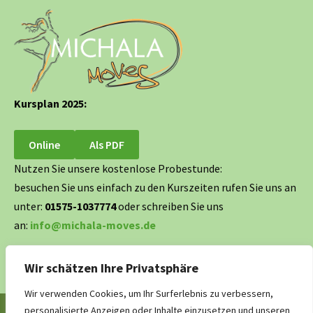
Kursplan 2025:
Online
Als PDF
Nutzen Sie unsere kostenlose Probestunde:
besuchen Sie uns einfach zu den Kurszeiten rufen Sie uns an
unter:
01575-1037774
oder schreiben Sie uns
an:
info@michala-moves.de
Wir schätzen Ihre Privatsphäre
Wir verwenden Cookies, um Ihr Surferlebnis zu verbessern,
personalisierte Anzeigen oder Inhalte einzusetzen und unseren